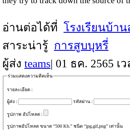
they try to track down the source of t
อ่านต่อได้ที่
โรงเรียนบ้านส
สาระน่ารู้
การสูบบุหรี่
ผู้ส่ง
teams
|
01 ธค. 2565 เว
ร่วมแสดงความคิดเห็น
รายละเอียด :
ผู้ส่ง :
รหัสผ่าน :
รูปภาพ อัปโหลด :
รูปภาพอัปโหลด ขนาด “500 Kb.” ชนิด “jpg,gif,png” เท่านั้น