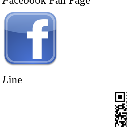
L
ine