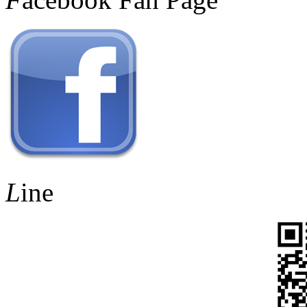
L
ine