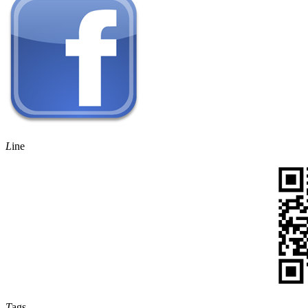
L
ine
T
ags