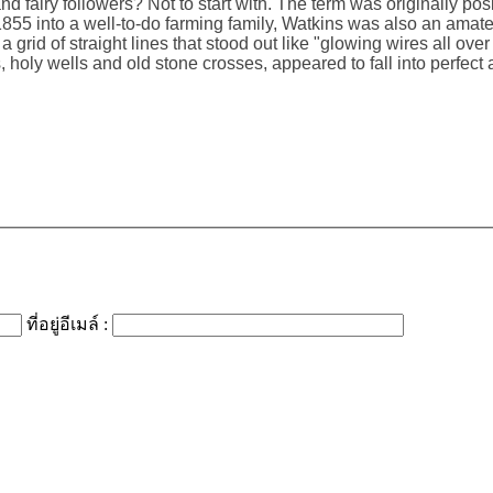
 fairy followers? Not to start with. The term was originally posi
 1855 into a well-to-do farming family, Watkins was also an amate
grid of straight lines that stood out like "glowing wires all ove
holy wells and old stone crosses, appeared to fall into perfect 
ที่อยู่อีเมล์ :