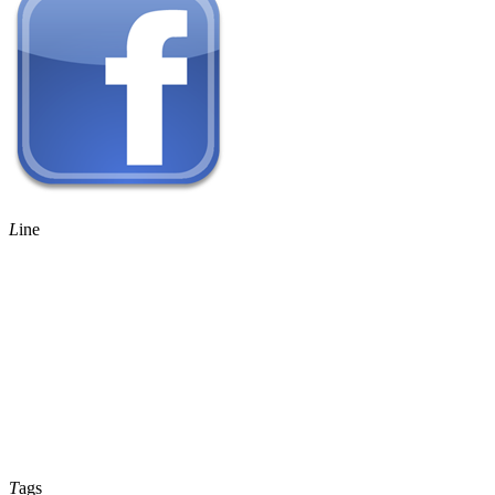
L
ine
T
ags