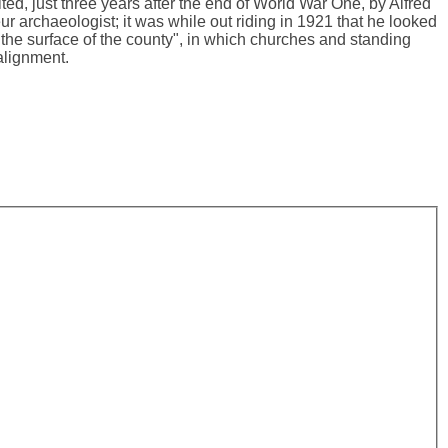
ted, just three years after the end of World War One, by Alfred
ur archaeologist; it was while out riding in 1921 that he looked
r the surface of the county", in which churches and standing
alignment.