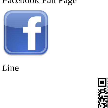
L
ine