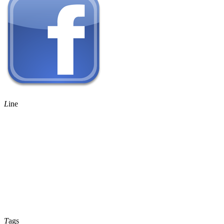
L
ine
T
ags