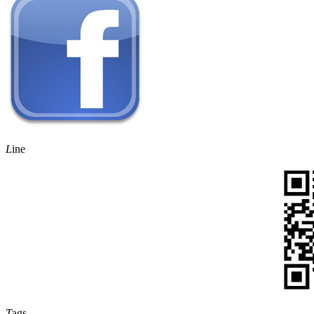
L
ine
T
ags