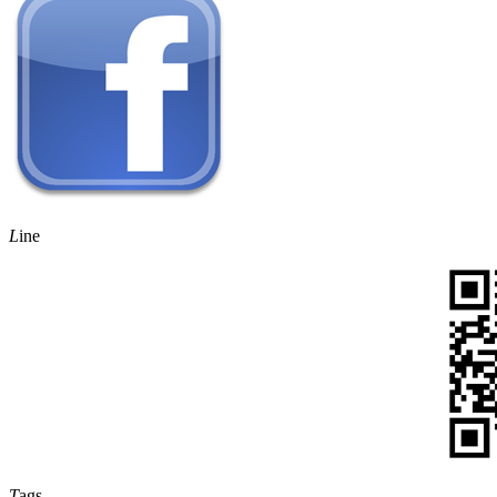
L
ine
T
ags