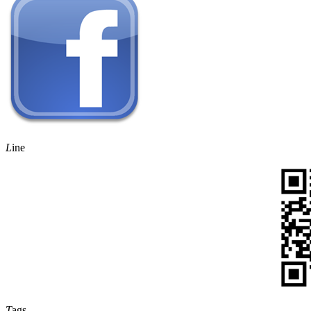
L
ine
T
ags