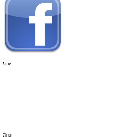
L
ine
T
ags