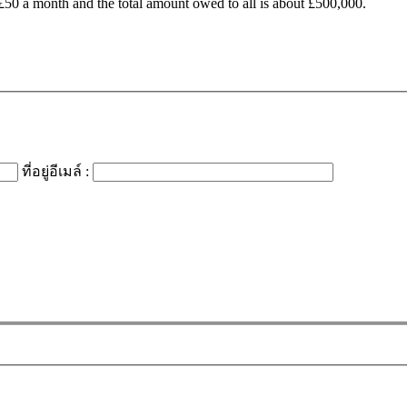
50 a month and the total amount owed to all is about £500,000.
ที่อยู่อีเมล์ :