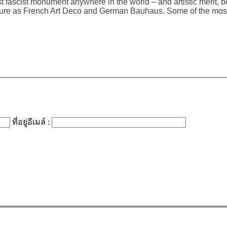
rst fascist monument anywhere in the world – and artistic merit
ure as French Art Deco and German Bauhaus. Some of the most imp
ที่อยู่อีเมล์ :