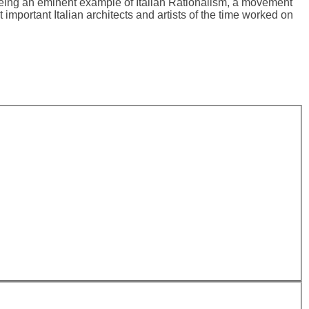
, being an eminent example of Italian Rationalism, a movement
ortant Italian architects and artists of the time worked on