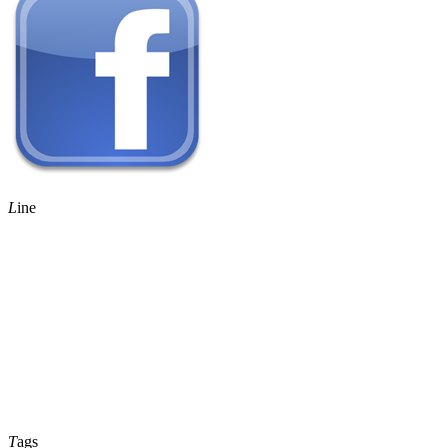
L
ine
T
ags